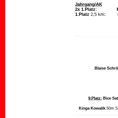
Jahrgang/AK
2x 1.Platz: Fion
1.Platz
2,5 km
: Ben
Jakob Kugel
Emma Kugele
Blaise Schr
9.Platz:
Bice Sa
Kinga Kowalik
50m Sc