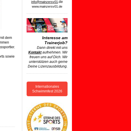
.de
info@mainzersv01
www.mainzersv01.de
Interesse am
 mit dem
wimmen
Trainerjob?
ssportler.
Dann direkt mit uns
Kontakt
aufnehmen. Wir
rts sowie
freuen uns auf Dich. Wir
unterstützen auch gerne
Deine Lizenzausbildung.
Internationales
Schwimmfest 2026