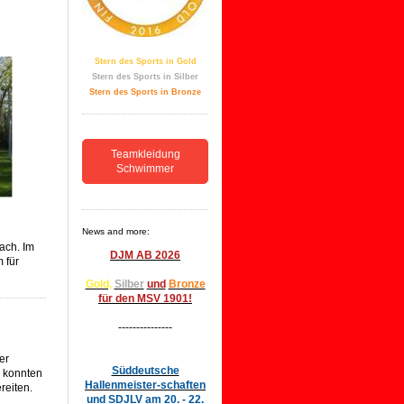
Stern des Sports in Gold
Stern des Sports in Silber
Stern des Sports in Bronze
Teamkleidung
Schwimmer
News and more:
ach. Im
DJM AB 2026
 für
Gold,
Silber
und
Bronze
für den MSV 1901!
---------------
er
Süddeutsche
 konnten
Hallenmeister-schaften
reiten.
und SDJLV am 20. - 22.