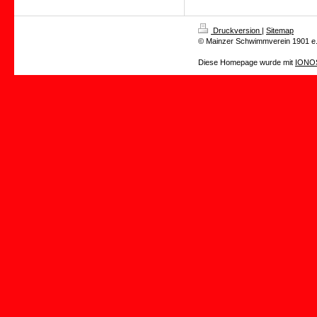
Druckversion
|
Sitemap
© Mainzer Schwimmverein 1901 e.
Diese Homepage wurde mit
IONOS