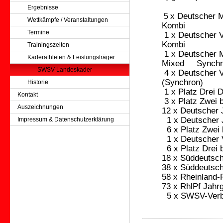
Ergebnisse
5
x Deutscher M
Wettkämpfe / Veranstaltungen
Kombi
Termine
1 x Deutscher V
Kombi
Trainingszeiten
1 x Deutscher 
Kaderathleten & Leistungsträger
Mixed Synchr
SWSV-Landeskader
4 x Deutscher V
(Synchron)
Historie
1 x Platz Drei
Kontakt
3
x Platz Zwei
Auszeichnungen
12 x Deutscher 
1 x Deutscher 
Impressum & Datenschutzerklärung
6 x Platz Zwei
1 x Deutscher 
6 x Platz Drei
18 x Süddeutsch
38 x Süddeutsc
58 x Rheinland-
73 x RhlPf Jahr
5 x SWSV-Verb