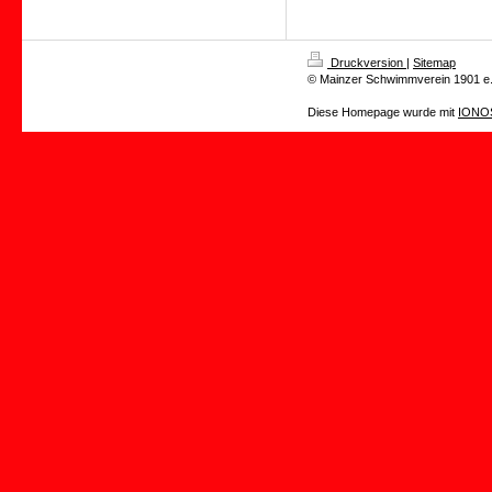
Druckversion
|
Sitemap
© Mainzer Schwimmverein 1901 e.
Diese Homepage wurde mit
IONOS