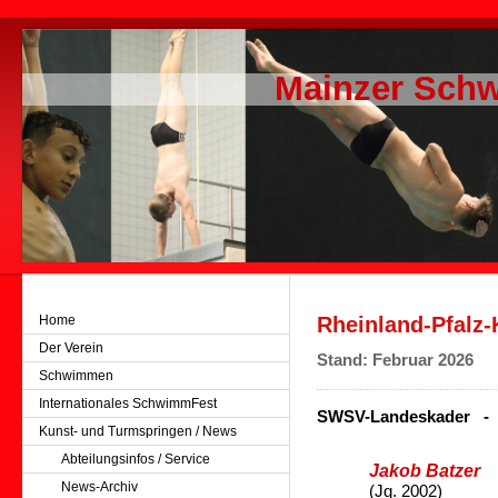
Mainzer Schw
Home
Rheinland-Pfalz-
Der Verein
Stand: Februar 2026
Schwimmen
Internationales SchwimmFest
SWSV-Landeskader - o
Kunst- und Turmspringen / News
Abteilungsinfos / Service
Jakob Batzer
News-Archiv
(Jg. 2002)