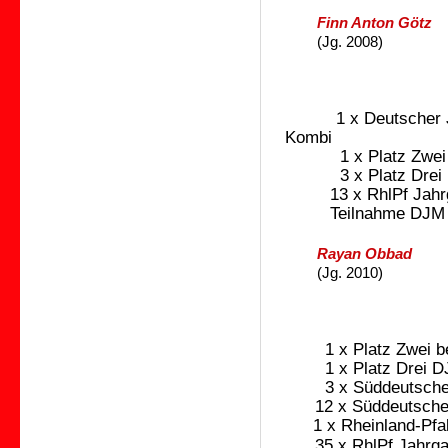
Finn Anton Götz
(Jg. 2008)
1 x Deutscher J
Kombi
1
x Platz Zwe
3
x Platz Drei
13 x RhlPf Jahrg
Teilnahme DJM 
Rayan Obbad
(Jg. 2010)
1
x Platz Zwei 
1 x Platz Drei D
3 x Süddeutscher
12 x Süddeutscher
1 x Rheinland-Pfa
35 x RhlPf Jahrga