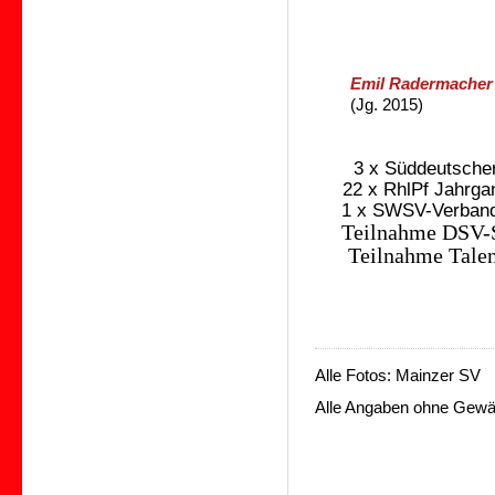
Emil Radermacher
(Jg. 2015)
3 x Süddeutscher 
22 x RhlPf Jahrgan
1
x SWSV-Verband
Teilnahme DSV-
Teilnahme Talen
Alle Fotos: Mainzer SV
Alle Angaben ohne Gewäh