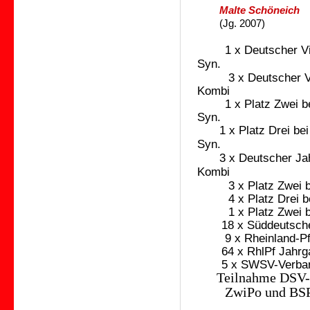
Malte Schöneich
(Jg. 2007)
1 x Deutscher Vi
Syn.
3 x Deutscher Vi
Kombi
1
x Platz Zwei 
Syn.
1
x Platz Drei b
Syn.
3 x Deutscher Ja
Kombi
3
x Platz Zwei 
4
x Platz Drei 
1 x Platz Zwei b
18 x Süddeutscher
9
x Rheinland-Pf
64 x RhlPf Jahrga
5 x SWSV-Verband
Teilnahme DSV-
ZwiPo und BS