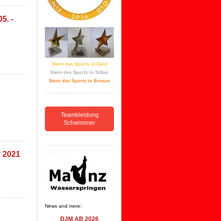
5. -
Stern des Sports in Gold
Stern des Sports in Silber
Stern des Sports in Bronze
Teamkleidung
Schwimmer
r 2021
News and more:
DJM AB 2026