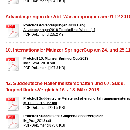
PDF-Dokument [234.1 KB]
Adventsspringen der Abt. Wasserspringen am 01.12.201
Protokoll Adventsspringen 2018 Lang
Adventsspringen2018 Protokoll mit Werten[...]
PDF-Dokument [115.2 KB]
10. Internationaler Mainzer SpringerCup am 24. und 25.1
Protokoll 10. Mainzer SpringerCup 2018
imsc_Prot_2018.pdf
PDF-Dokument [197.3 KB]
42. Süddeutsche Hallenmeisterschaften und 67. Südd.
Jugendländer-Vergleich 16. - 18. März 2018
Protokoll Süddeutsche Meisterschaften und Jahrgangsmeisters
lg_Prot_2018_V2.pdf
PDF-Dokument [221.5 KB]
Protokoll Süddeutscher Jugend-Ländervergleich
jlv_Prot_2018.pdf
PDF-Dokument [875.0 KB]