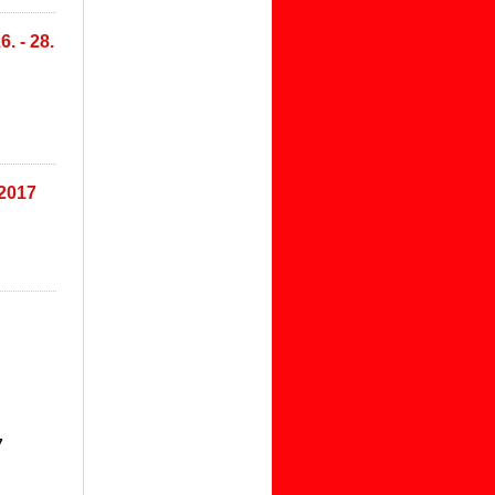
. - 28.
.2017
7