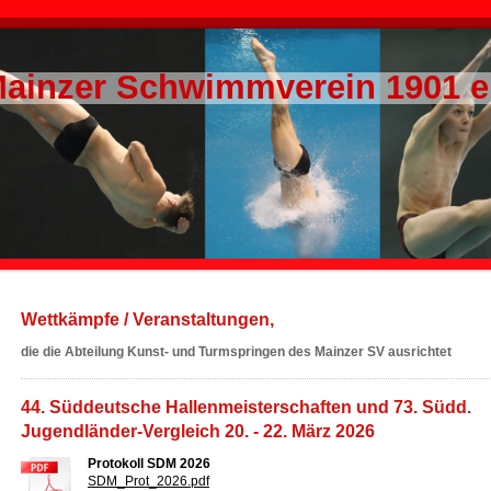
ainzer Schwimmverein 1901 e
Wettkämpfe / Veranstaltungen,
die die Abteilung Kunst- und Turmspringen des Mainzer SV ausrichtet
44. Süddeutsche Hallenmeisterschaften und 73. Südd.
Jugendländer-Vergleich 20. - 22. März 2026
Protokoll SDM 2026
SDM_Prot_2026.pdf