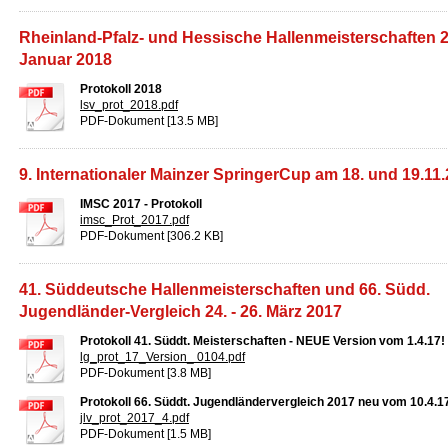
Rheinland-Pfalz- und Hessische Hallenmeisterschaften 26
Januar 2018
Protokoll 2018
lsv_prot_2018.pdf
PDF-Dokument [13.5 MB]
9. Internationaler Mainzer SpringerCup am 18. und 19.11
IMSC 2017 - Protokoll
imsc_Prot_2017.pdf
PDF-Dokument [306.2 KB]
41. Süddeutsche Hallenmeisterschaften und 66. Südd.
Jugendländer-Vergleich 24. - 26. März 2017
Protokoll 41. Süddt. Meisterschaften - NEUE Version vom 1.4.17!
lg_prot_17_Version_ 0104.pdf
PDF-Dokument [3.8 MB]
Protokoll 66. Süddt. Jugendländervergleich 2017 neu vom 10.4.1
jlv_prot_2017_4.pdf
PDF-Dokument [1.5 MB]