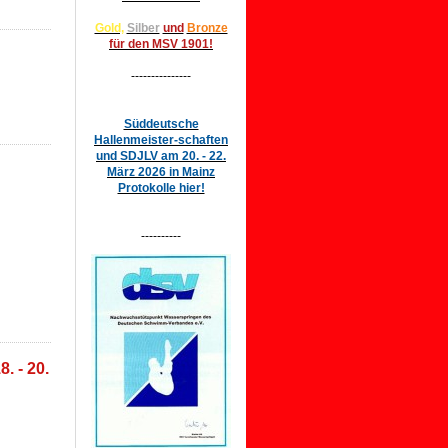
Gold,
Silber
und
Bronze
für den MSV 1901!
---------------
Süddeutsche
Hallenmeister-schaften
und SDJLV am 20. - 22.
März 2026 in Mainz
Protokolle hier!
----------
. - 20.