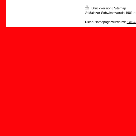
Druckversion
|
Sitemap
© Mainzer Schwimmverein 1901 e.
Diese Homepage wurde mit
IONOS