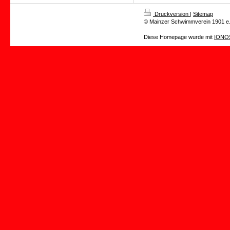
Druckversion
|
Sitemap
© Mainzer Schwimmverein 1901 e.
Diese Homepage wurde mit
IONOS